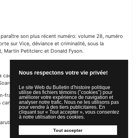
e paraître son plus récent numéro: volume 28, numéro
rte sur Vice, déviance et criminalité, sous la
, Martin Petitclerc et Donald Fyson.
Nous respectons votre vie privée!
la cachaça (eau-de-vie) et de la
maconha
(cannabis)
Soares Carneiro;
Le site Web du Bulletin d'histoire politique
utilise des fichiers témoins ("cookies") pour
n-français mis au service du Canada français » :
améliorer votre expérience de navigation et
es canadiens-français de Montréal, 1949-1960, par
analyser notre trafic. Nous ne les utilisons pas
pour vendre à des tiers publicitaires. En
cliquant sur « Tout accepter », vous consentez
à notre utilisation des cookies.
parutions récentes.
Tout accepter