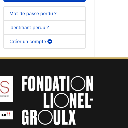
Mot de passe perdu ?
Identifiant perdu ?
Créer un compte